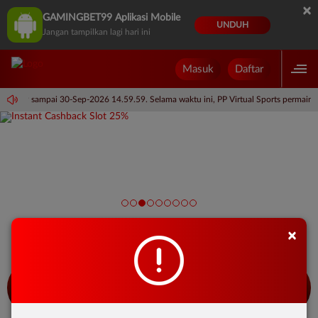
×
GAMINGBET99 Aplikasi Mobile
UNDUH
Jangan tampilkan lagi hari ini
Masuk
Daftar
 14.59.59 sampai 30-Sep-2026 14.59.59. Selama waktu ini, PP Virtual Sports permai
×
JACKPOT
PLAY
IDR
12,689,591,222