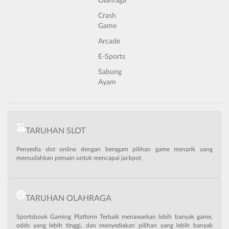
Olahraga
Crash
Game
Arcade
E-Sports
Sabung
Ayam
TARUHAN SLOT
Penyedia slot online dengan beragam pilihan game menarik yang
memudahkan pemain untuk mencapai jackpot
TARUHAN OLAHRAGA
Sportsbook Gaming Platform Terbaik menawarkan lebih banyak game,
odds yang lebih tinggi, dan menyediakan pilihan yang lebih banyak