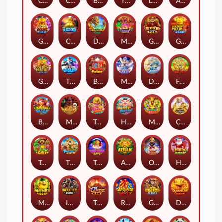
Crown of Hades
Cyber Rabbit
BUFFALO LEGEND
Thunder Lord
LIBERTY HEROINER
AZTLAN GEMS2
GOLDEN TRAIN DELUXE
Choo Choo Riches
Dragon Link Fortune
Mummy’s Treasure Quest 2
Gold Rush
GOLDEN TRAIN 2
Golden Train Ⅲ: Black Ore
THE PENGUINS
Bao Zhu Fortune
Magic Bingo Queen
Dragon's Blaze Link
Fortune Gold Pots
Big Bad Wolf
Mummy’s Treasure Quest
Triple Spin Xtreme
Huffin'and Puffin'Jackpot
MUMMY'S CURSE
Crown of Olympus
Triple Ignite
THE PUPPIES IN EGYPT
The Hallowin Bats
Aztlan Gems
Ore Rush: Cart Collector
Holly Jackpot
Money Piggies
INFECTED ZONE
THE FLAME CITY
RAPID FIRE BLAST
Gold Rush Mania
Dragon Link Collection