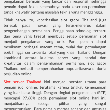
pengalaman bermain yang lancar dan responsif, sehingga
pemain dapat fokus sepenuhnya pada keseruan permainan
tanpa khawatir tentang masalah teknis yang mengganggu.
Tidak hanya itu, keberhasilan slot gacor Thailand juga
terletak pada inovasi yang terus-menerus dalam
pengembangan permainan. Penggunaan teknologi terbaru
dan tema yang kreatif membuat setiap permainan slot
menjadi pengalaman yang unik. Para pemain dapat
menikmati berbagai macam tema, mulai dari petualangan
epik hingga cerita-cerita lokal yang khas Thailand. Dengan
kombinasi antara kualitas server yang handal dan
kreativitas dalam pengembangan permainan, slot gacor
Thailand berhasil mempertahankan popularitasnya di dunia
perjudian online.
Slot server Thailand
kini menjadi sorotan utama para
pemain judi online, terutama karena tingkat kemenangan
yang luar biasa tinggi. Dengan tingkat pengembalian (RTP)
mencapai 97.68% pada permainan slot online hari ini,
menjadikannya sebagai pilihan yang sangat
menguntungkan. Para pemain merasa senang dan antusias