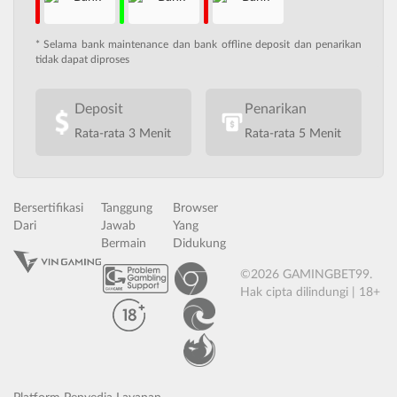
* Selama bank maintenance dan bank offline deposit dan penarikan
tidak dapat diproses
Deposit
Penarikan
Rata-rata 3 Menit
Rata-rata 5 Menit
Bersertifikasi
Tanggung
Browser
Dari
Jawab
Yang
Bermain
Didukung
©2026 GAMINGBET99.
Hak cipta dilindungi | 18+