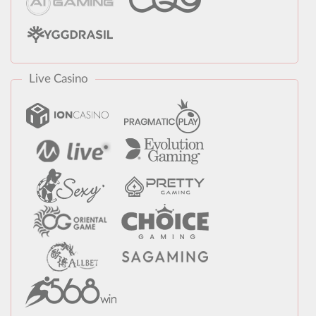
Live Casino