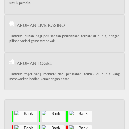
untuk pemain.
TARUHAN LIVE KASINO
Platform Pilihan bagi perusahaan-perusahaan terbaik di dunia, dengan
pilihan variasi game terbanyak
TARUHAN TOGEL
Platform togel yang menarik dari perusahan terbaik di dunia yang
menawarkan hadiah kemenangan besar