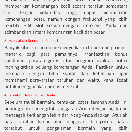
memberikan kemenangan kecil secara teratur, sementara
slot dengan volatilitas tinggi dapat memberikan
kemenangan besar, namun dengan frekuensi yang lebih
rendah. Pilih slot sesuai dengan preferensi Anda dan
seimbangkan antara kemenangan kecil dan besar.
Manfaatkan Bonus dan Promosi
Banyak situs kasino online menyediakan bonus dan promosi
menarik bagi para pemainnya. Manfaatkan bonus
sambutan, putaran gratis, atau program loyalitas untuk
meningkatkan peluang kemenangan Anda. Pastikan untuk
membaca dengan teliti syarat dan ketentuan agar
memahami persyaratan taruhan dan waktu yang tepat
untuk menggunakan bonus tersebut.
Tentukan Batas Taruhan Anda
Sebelum mulai bermain, tentukan batas taruhan Anda. Ini
penting untuk mengelola anggaran Anda dengan bijak dan
mencegah kehilangan lebih dari yang Anda siapkan. Aturlah
batas taruhan harian atau mingguan, dan patuhi batas
tersebut untuk pengalaman bermain yang lebih