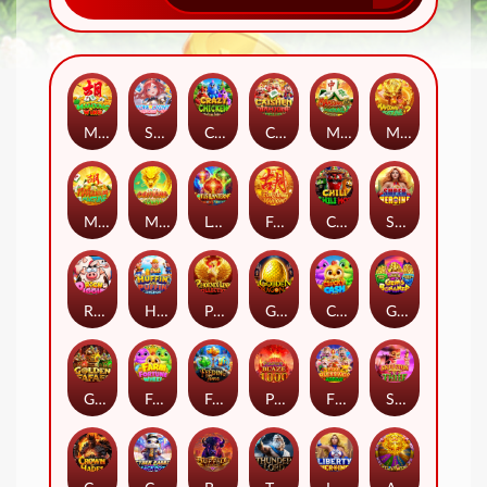
MAHJONG WINS
Starlight Princess 2000
Crazy Chicken
Caishen Mahjong: Triple Luck
Mahjong Fortune 2: Dragon Riches
Mahjong Fortune 3
MAHJONG FORTUNE
MAHJONG BONUS
Lotus Lanterns: Dragon's Fortune
Fortune Mahjong
Chili Chili Hot
SUPER HEROINE
RICH PIGGIES
Huffin’ And Puffin’ Rising
Phoenix Link - Collection
GOLDEN DRAGON EGG
Clucky Cash
Gems Bonanza
GOLDEN FAFAFA
Farm Fortune Wheel
Feeding Time
Pompeii’s Blaze 1000
FIVE BLESSINGS ARRIVE
Skeleton Thief