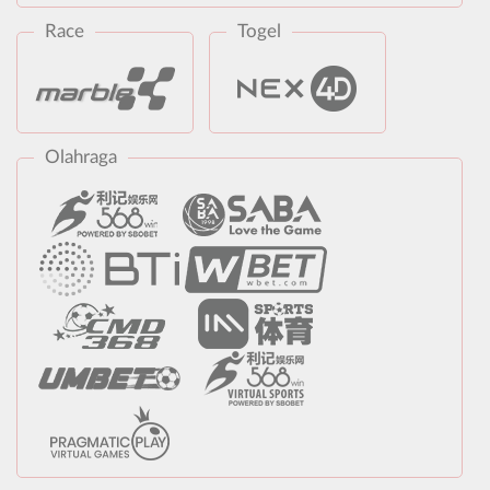
Race
Togel
Olahraga