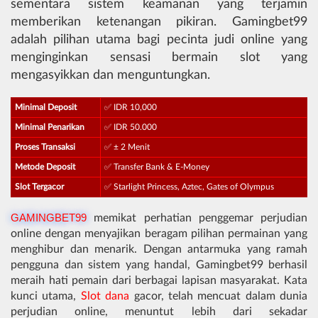
sementara sistem keamanan yang terjamin
memberikan ketenangan pikiran. Gamingbet99
adalah pilihan utama bagi pecinta judi online yang
menginginkan sensasi bermain slot yang
mengasyikkan dan menguntungkan.
Minimal Deposit
✅ IDR 10,000
Minimal Penarikan
✅ IDR 50.000
Proses Transaksi
✅ ± 2 Menit
Metode Deposit
✅ Transfer Bank & E-Money
Slot Tergacor
✅ Starlight Princess, Aztec, Gates of Olympus
GAMINGBET99
memikat perhatian penggemar perjudian
online dengan menyajikan beragam pilihan permainan yang
menghibur dan menarik. Dengan antarmuka yang ramah
pengguna dan sistem yang handal, Gamingbet99 berhasil
meraih hati pemain dari berbagai lapisan masyarakat. Kata
kunci utama,
Slot dana
gacor, telah mencuat dalam dunia
perjudian online, menuntut lebih dari sekadar