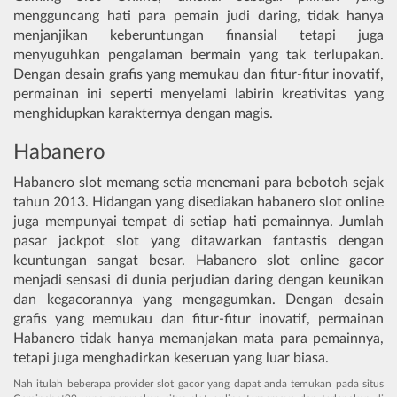
mengguncang hati para pemain judi daring, tidak hanya
menjanjikan keberuntungan finansial tetapi juga
menyuguhkan pengalaman bermain yang tak terlupakan.
Dengan desain grafis yang memukau dan fitur-fitur inovatif,
permainan ini seperti menyelami labirin kreativitas yang
menghidupkan karakternya dengan magis.
Habanero
Habanero slot memang setia menemani para bebotoh sejak
tahun 2013. Hidangan yang disediakan habanero slot online
juga mempunyai tempat di setiap hati pemainnya. Jumlah
pasar jackpot slot yang ditawarkan fantastis dengan
keuntungan sangat besar. Habanero slot online gacor
menjadi sensasi di dunia perjudian daring dengan keunikan
dan kegacorannya yang mengagumkan. Dengan desain
grafis yang memukau dan fitur-fitur inovatif, permainan
Habanero tidak hanya memanjakan mata para pemainnya,
tetapi juga menghadirkan keseruan yang luar biasa.
Nah itulah beberapa provider slot gacor yang dapat anda temukan pada situs