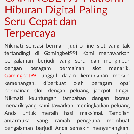
Hiburan Digital Paling
Seru Cepat dan
Terpercaya
Nikmati sensasi bermain judi online slot yang tak
tertandingi di Gamingbet99! Kami menawarkan
pengalaman berjudi yang seru dan menghibur
dengan beragam permainan slot menarik.
Gamingbet99
unggul dalam kemudahan meraih
kemenangan, diperkuat oleh beragam opsi
permainan slot dengan peluang jackpot tinggi.
Nikmati keuntungan tambahan dengan bonus
menarik yang kami tawarkan, meningkatkan peluang
Anda untuk meraih hasil maksimal. Tampilan
antarmuka yang ramah pengguna membuat
pengalaman berjudi Anda semakin menyenangkan,