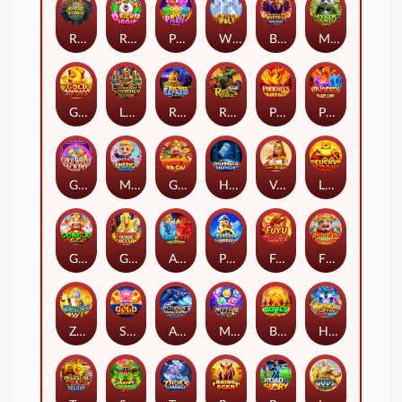
RAGE T-REX
RICH PIGGIES WORLD
PIGGIES WEALTHY ANGELIC
Wild Wolf Xtreme
Buffalo Triple Fury
Mystic Panda
GOLD AROWANA
LEGEND OF SPOOKY LINK
Riches Express
RAGE T-REX 2
Phoenix's Golden Basin
Phoenix Blaze Link
Gold Wheel Jackpot
Make America Great Again
GONG XI FA CAI
HAMMER OF THUNDER
Valiant of Athena
LUCKY BUDDHA
GONG XI FA CAI
Galloping Horse Fortune
Angel vs Devil Ultimate Goal Showdown
PENGUIN QUEST
Fuyu Phoenix
FORTUNE GOD BLESSING
ZEUS POWER
Super Gold Arowana
Astro Rift Bonanza
Mythic Gems: Five Realms
BOWLS OF FORTUNE
Huffin’ And Puffin’ Ultra Wheel