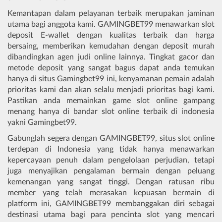
Kemantapan dalam pelayanan terbaik merupakan jaminan
utama bagi anggota kami. GAMINGBET99 menawarkan slot
deposit E-wallet dengan kualitas terbaik dan harga
bersaing, memberikan kemudahan dengan deposit murah
dibandingkan agen judi online lainnya. Tingkat gacor dan
metode deposit yang sangat bagus dapat anda temukan
hanya di situs Gamingbet99 ini, kenyamanan pemain adalah
prioritas kami dan akan selalu menjadi prioritas bagi kami.
Pastikan anda memainkan game slot online gampang
menang hanya di bandar slot online terbaik di indonesia
yakni Gamingbet99.
Gabunglah segera dengan GAMINGBET99, situs slot online
terdepan di Indonesia yang tidak hanya menawarkan
kepercayaan penuh dalam pengelolaan perjudian, tetapi
juga menyajikan pengalaman bermain dengan peluang
kemenangan yang sangat tinggi. Dengan ratusan ribu
member yang telah merasakan kepuasan bermain di
platform ini, GAMINGBET99 membanggakan diri sebagai
destinasi utama bagi para pencinta slot yang mencari