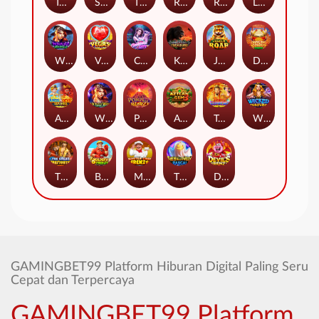
Treasure Train Deluxe
SNAPPY CARNIVAL
Thor's Hammer
RHINO LEGEND
Road to Glory
LORD OF THE GODS
WICKED RICHES
VEGAS CASH LINK
Cocktail City
King Kong Treasure
JUNGLE ROAR
Dancing Golden Drums
ANGELVSDEVIL SEA DUEL
Wicked Wins: Crystals
Pompeil Blaze
AZTLAN GEMS3
Triple Supreme Xtreme Treasure
WICKED FORTUNE
THE GREAT FIREFIGHTER
BUILDER'S FRENZY
MASTER CHEF FRENZY
The Halloween Rascal
Devil’s Frenzy
GAMINGBET99 Platform Hiburan Digital Paling Seru
Cepat dan Terpercaya
GAMINGBET99 Platform