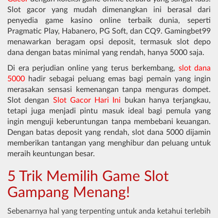
Slot gacor yang mudah dimenangkan ini berasal dari
penyedia game kasino online terbaik dunia, seperti
Pragmatic Play, Habanero, PG Soft, dan CQ9. Gamingbet99
menawarkan beragam opsi deposit, termasuk slot depo
dana dengan batas minimal yang rendah, hanya 5000 saja.
Di era perjudian online yang terus berkembang,
slot dana
5000
hadir sebagai peluang emas bagi pemain yang ingin
merasakan sensasi kemenangan tanpa menguras dompet.
Slot dengan
Slot Gacor Hari Ini
bukan hanya terjangkau,
tetapi juga menjadi pintu masuk ideal bagi pemula yang
ingin menguji keberuntungan tanpa membebani keuangan.
Dengan batas deposit yang rendah, slot dana 5000 dijamin
memberikan tantangan yang menghibur dan peluang untuk
meraih keuntungan besar.
5 Trik Memilih Game Slot
Gampang Menang!
Sebenarnya hal yang terpenting untuk anda ketahui terlebih