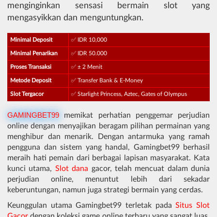
menginginkan sensasi bermain slot yang
mengasyikkan dan menguntungkan.
Minimal Deposit
✅ IDR 10,000
Minimal Penarikan
✅ IDR 50.000
Proses Transaksi
✅ ± 2 Menit
Metode Deposit
✅ Transfer Bank & E-Money
Slot Tergacor
✅ Starlight Princess, Aztec, Gates of Olympus
GAMINGBET99
memikat perhatian penggemar perjudian
online dengan menyajikan beragam pilihan permainan yang
menghibur dan menarik. Dengan antarmuka yang ramah
pengguna dan sistem yang handal, Gamingbet99 berhasil
meraih hati pemain dari berbagai lapisan masyarakat. Kata
kunci utama,
Slot dana
gacor, telah mencuat dalam dunia
perjudian online, menuntut lebih dari sekadar
keberuntungan, namun juga strategi bermain yang cerdas.
Keunggulan utama Gamingbet99 terletak pada
Situs Slot
Gacor
dengan koleksi game online terbaru yang sangat luas.