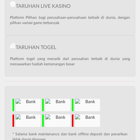
TARUHAN LIVE KASINO
Platform Pilihan bagi perusahaan-perusahaan terbaik di dunia, dengan
pilihan variasi game terbanyak
TARUHAN TOGEL
Platform togel yang menarik dari perusahan terbaik di dunia yang
menawarkan hadiah kemenangan besar
* Selama bank maintenance dan bank offline deposit dan penarikan
tidak dapat diproses