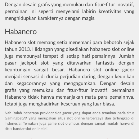
Dengan desain grafis yang memukau dan fitur-fitur inovatif,
permainan ini seperti menyelami labirin kreativitas yang
menghidupkan karakternya dengan magis.
Habanero
Habanero slot memang setia menemani para bebotoh sejak
tahun 2013. Hidangan yang disediakan habanero slot online
juga mempunyai tempat di setiap hati pemainnya. Jumlah
pasar jackpot slot yang ditawarkan fantastis dengan
keuntungan sangat besar. Habanero slot online gacor
menjadi sensasi di dunia perjudian daring dengan keunikan
dan kegacorannya yang mengagumkan. Dengan desain
grafis yang memukau dan fitur-fitur inovatif, permainan
Habanero tidak hanya memanjakan mata para pemainnya,
tetapi juga menghadirkan keseruan yang luar biasa.
Nah itulah beberapa provider slot gacor yang dapat anda temukan pada situs
Gamingbet99 yang merupakan situs slot online terpercaya dan terlengkap di
indonesia! Temukan juga game slot olympus dengan sangat mudah hanya di
situs bandar slot online ini.