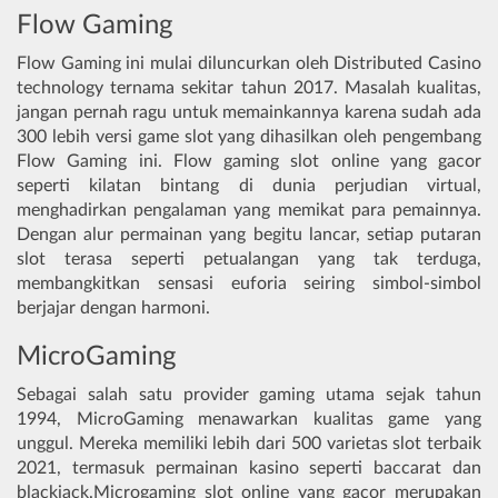
Flow Gaming
Flow Gaming ini mulai diluncurkan oleh Distributed Casino
technology ternama sekitar tahun 2017. Masalah kualitas,
jangan pernah ragu untuk memainkannya karena sudah ada
300 lebih versi game slot yang dihasilkan oleh pengembang
Flow Gaming ini. Flow gaming slot online yang gacor
seperti kilatan bintang di dunia perjudian virtual,
menghadirkan pengalaman yang memikat para pemainnya.
Dengan alur permainan yang begitu lancar, setiap putaran
slot terasa seperti petualangan yang tak terduga,
membangkitkan sensasi euforia seiring simbol-simbol
berjajar dengan harmoni.
MicroGaming
Sebagai salah satu provider gaming utama sejak tahun
1994, MicroGaming menawarkan kualitas game yang
unggul. Mereka memiliki lebih dari 500 varietas slot terbaik
2021, termasuk permainan kasino seperti baccarat dan
blackjack.Microgaming slot online yang gacor merupakan