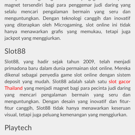
magnet tersendiri bagi para penggemar judi daring yang
selalu mencari pengalaman bermain yang seru dan
menguntungkan. Dengan teknologi canggih dan inovatif
yang diterapkan oleh Microgaming, slot online ini tidak
hanya menawarkan grafis yang memukau, tetapi juga
jackpot yang menggiurkan.
Slot88
Slot88, yang hadir sejak tahun 2009, telah menjadi
primadona baru dalam dunia permainan slot online. Mereka
dikenal sebagai penyedia game slot online dengan sistem
deposit yang mudah. Slot88 adalah salah satu
slot gacor
Thailand
yang menjadi magnet bagi para pecinta judi daring
yang mencari pengalaman bermain yang seru dan
menguntungkan. Dengan desain yang inovatif dan fitur-
fitur canggih, Slot88 tidak hanya menawarkan keseruan
visual, tetapi juga peluang kemenangan yang menggiurkan.
Playtech