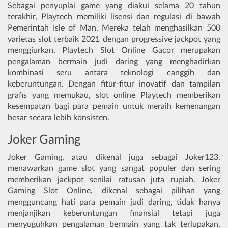
Sebagai penyuplai game yang diakui selama 20 tahun
terakhir, Playtech memiliki lisensi dan regulasi di bawah
Pemerintah Isle of Man. Mereka telah menghasilkan 500
varietas slot terbaik 2021 dengan progressive jackpot yang
menggiurkan. Playtech Slot Online Gacor merupakan
pengalaman bermain judi daring yang menghadirkan
kombinasi seru antara teknologi canggih dan
keberuntungan. Dengan fitur-fitur inovatif dan tampilan
grafis yang memukau, slot online Playtech memberikan
kesempatan bagi para pemain untuk meraih kemenangan
besar secara lebih konsisten.
Joker Gaming
Joker Gaming, atau dikenal juga sebagai Joker123,
menawarkan game slot yang sangat populer dan sering
memberikan jackpot senilai ratusan juta rupiah. Joker
Gaming Slot Online, dikenal sebagai pilihan yang
mengguncang hati para pemain judi daring, tidak hanya
menjanjikan keberuntungan finansial tetapi juga
menyuguhkan pengalaman bermain yang tak terlupakan.