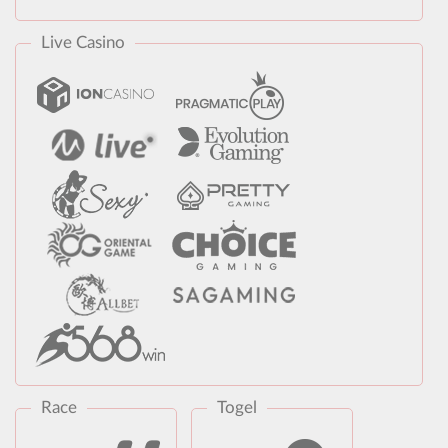
Live Casino
Race
Togel