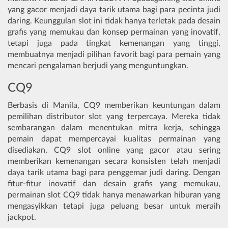
yang gacor menjadi daya tarik utama bagi para pecinta judi
daring. Keunggulan slot ini tidak hanya terletak pada desain
grafis yang memukau dan konsep permainan yang inovatif,
tetapi juga pada tingkat kemenangan yang tinggi,
membuatnya menjadi pilihan favorit bagi para pemain yang
mencari pengalaman berjudi yang menguntungkan.
CQ9
Berbasis di Manila, CQ9 memberikan keuntungan dalam
pemilihan distributor slot yang terpercaya. Mereka tidak
sembarangan dalam menentukan mitra kerja, sehingga
pemain dapat mempercayai kualitas permainan yang
disediakan. CQ9 slot online yang gacor atau sering
memberikan kemenangan secara konsisten telah menjadi
daya tarik utama bagi para penggemar judi daring. Dengan
fitur-fitur inovatif dan desain grafis yang memukau,
permainan slot CQ9 tidak hanya menawarkan hiburan yang
mengasyikkan tetapi juga peluang besar untuk meraih
jackpot.