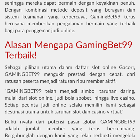
sehingga mereka dapat bermain dengan keyakinan penuh.
Dengan kombinasi metode deposit yang beragam dan
sistem keamanan yang terpercaya, GamingBet99 terus
berusaha memberikan pengalaman bermain yang terbaik
bagi para penggemar judi online.
Alasan Mengapa GamingBet99
Terbaik!
Sebagai pilihan utama dalam daftar slot online Gacorr,
GAMINGBET99 mengukir prestasi dengan cepat, dari
ratusan peserta menjadi ratusan ribu member aktif.
"GAMINGBET99 telah menjadi simbol taruhan daring,
mulai dari slot online, judi bola sbobet, hingga live casino.
Setiap pecinta judi online selalu memilih kami sebagai
destinasi utama untuk taruhan slot dan casino virtual."
Bukti nyata dari potensi pasar global GAMINGBET99
adalah jumlah member yang terus berkembang.
Bergabunglah dengan kami yang telah terbukti mengelola