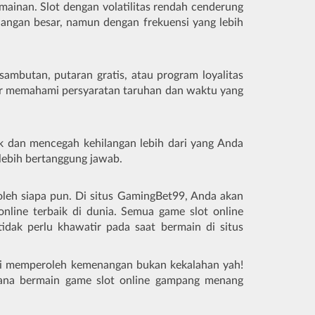
mainan. Slot dengan volatilitas rendah cenderung
nangan besar, namun dengan frekuensi yang lebih
mbutan, putaran gratis, atau program loyalitas
ar memahami persyaratan taruhan dan waktu yang
k dan mencegah kehilangan lebih dari yang Anda
lebih bertanggung jawab.
 oleh siapa pun. Di situs GamingBet99, Anda akan
nline terbaik di dunia. Semua game slot online
dak perlu khawatir pada saat bermain di situs
tapi memperoleh kemenangan bukan kekalahan yah!
arana bermain game slot online gampang menang