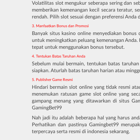
Volatilitas slot mengukur seberapa sering dan s
memberikan kemenangan kecil secara teratur, se
rendah. Pilih slot sesuai dengan preferensi Anda
Manfaatkan Bonus dan Promosi
Banyak situs kasino online menyediakan bonus 
untuk meningkatkan peluang kemenangan Anda. P
tepat untuk menggunakan bonus tersebut.
Tentukan Batas Taruhan Anda
Sebelum mulai bermain, tentukan batas taruhan
siapkan. Aturlah batas taruhan harian atau ming
Publisher Game Resmi
Hindari bermain slot online yang tidak resmi at
menemukan ratusan game slot online yang secar
gampang menang yang ditawarkan di situs Gami
GamingBet99
Nah jadi itu adalah beberapa hal yang harus an
Perhatikan dan pastinya Gamingbet99 merupaka
terpercaya serta resmi di indonesia sekarang.