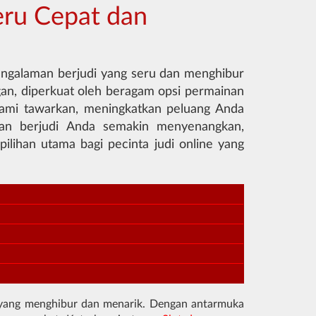
eru Cepat dan
pengalaman berjudi yang seru dan menghibur
n, diperkuat oleh beragam opsi permainan
kami tawarkan, meningkatkan peluang Anda
an berjudi Anda semakin menyenangkan,
lihan utama bagi pecinta judi online yang
 yang menghibur dan menarik. Dengan antarmuka