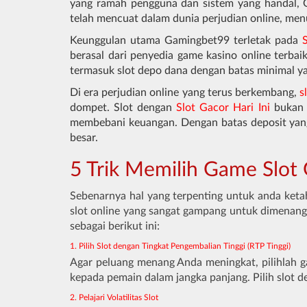
yang ramah pengguna dan sistem yang handal, G
telah mencuat dalam dunia perjudian online, men
Keunggulan utama Gamingbet99 terletak pada
berasal dari penyedia game kasino online terba
termasuk slot depo dana dengan batas minimal ya
Di era perjudian online yang terus berkembang,
s
dompet. Slot dengan
Slot Gacor Hari Ini
bukan h
membebani keuangan. Dengan batas deposit yan
besar.
5 Trik Memilih Game Slo
Sebenarnya hal yang terpenting untuk anda ket
slot online yang sangat gampang untuk dimenan
sebagai berikut ini:
Pilih Slot dengan Tingkat Pengembalian Tinggi (RTP Tinggi)
Agar peluang menang Anda meningkat, pilihlah g
kepada pemain dalam jangka panjang. Pilih slo
Pelajari Volatilitas Slot