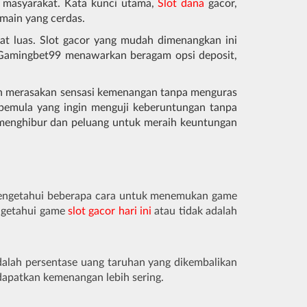
n masyarakat. Kata kunci utama,
Slot dana
gacor,
rmain yang cerdas.
at luas. Slot gacor yang mudah dimenangkan ini
9. Gamingbet99 menawarkan beragam opsi deposit,
in merasakan sensasi kemenangan tanpa menguras
 pemula yang ingin menguji keberuntungan tanpa
menghibur dan peluang untuk meraih keuntungan
 mengetahui beberapa cara untuk menemukan game
ngetahui game
slot gacor hari ini
atau tidak adalah
dalah persentase uang taruhan yang dikembalikan
apatkan kemenangan lebih sering.