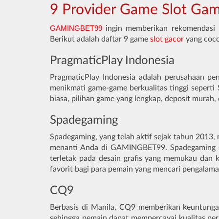
9 Provider Game Slot Ga
GAMINGBET99
ingin memberikan rekomendasi 
Berikut adalah daftar 9 game
slot gacor
yang coco
PragmaticPlay Indonesia
PragmaticPlay Indonesia adalah perusahaan pen
menikmati game-game berkualitas tinggi seperti 
biasa, pilihan game yang lengkap, deposit murah, 
Spadegaming
Spadegaming, yang telah aktif sejak tahun 2013,
menanti Anda di GAMINGBET99. Spadegaming slot
terletak pada desain grafis yang memukau dan k
favorit bagi para pemain yang mencari pengalam
CQ9
Berbasis di Manila, CQ9 memberikan keuntungan
sehingga pemain dapat mempercayai kualitas per