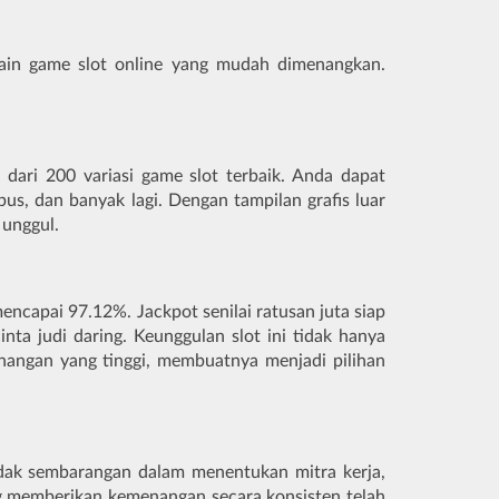
in game slot online yang mudah dimenangkan.
dari 200 variasi game slot terbaik. Anda dapat
us, dan banyak lagi. Dengan tampilan grafis luar
 unggul.
ncapai 97.12%. Jackpot senilai ratusan juta siap
a judi daring. Keunggulan slot ini tidak hanya
enangan yang tinggi, membuatnya menjadi pilihan
idak sembarangan dalam menentukan mitra kerja,
ng memberikan kemenangan secara konsisten telah