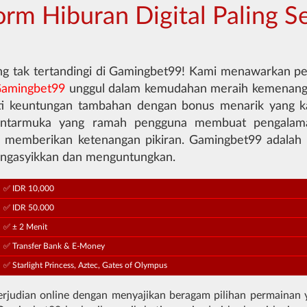
 Hiburan Digital Paling S
yang tak tertandingi di Gamingbet99! Kami menawarkan 
amingbet99
unggul dalam kemudahan meraih kemenanga
mati keuntungan tambahan dengan bonus menarik yang 
n antarmuka yang ramah pengguna membuat pengalam
memberikan ketenangan pikiran. Gamingbet99 adalah pi
engasyikkan dan menguntungkan.
✅ IDR 10,000
✅ IDR 50.000
✅ ± 2 Menit
✅ Transfer Bank & E-Money
✅ Starlight Princess, Aztec, Gates of Olympus
rjudian online dengan menyajikan beragam pilihan permainan