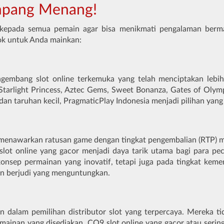
mpang Menang!
kepada semua pemain agar bisa menikmati pengalaman berma
k untuk Anda mainkan:
gembang slot online terkemuka yang telah menciptakan lebih 
Starlight Princess, Aztec Gems, Sweet Bonanza, Gates of Olymp
dan taruhan kecil, PragmaticPlay Indonesia menjadi pilihan yang
 menawarkan ratusan game dengan tingkat pengembalian (RTP) me
 online yang gacor menjadi daya tarik utama bagi para pecint
onsep permainan yang inovatif, tetapi juga pada tingkat kem
an berjudi yang menguntungkan.
 dalam pemilihan distributor slot yang terpercaya. Mereka t
mainan yang disediakan. CQ9 slot online yang gacor atau seri