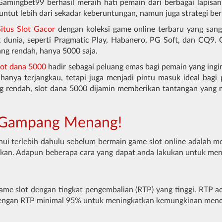
amingbet99 berhasil meraih hati pemain dari berbagai lapisa
untut lebih dari sekadar keberuntungan, namun juga strategi be
Situs Slot Gacor
dengan koleksi game online terbaru yang sang
ik dunia, seperti Pragmatic Play, Habanero, PG Soft, dan CQ
ng rendah, hanya 5000 saja.
lot dana 5000
hadir sebagai peluang emas bagi pemain yang ing
anya terjangkau, tetapi juga menjadi pintu masuk ideal bagi
g rendah, slot dana 5000 dijamin memberikan tantangan yang 
t Gampang Menang!
ahui terlebih dahulu sebelum bermain game slot online adalah
gkan. Adapun beberapa cara yang dapat anda lakukan untuk me
ame slot dengan tingkat pengembalian (RTP) yang tinggi. RTP a
t dengan RTP minimal 95% untuk meningkatkan kemungkinan mend