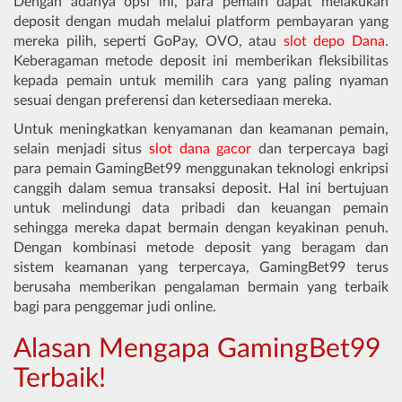
Dengan adanya opsi ini, para pemain dapat melakukan
deposit dengan mudah melalui platform pembayaran yang
mereka pilih, seperti GoPay, OVO, atau
slot depo Dana
.
Keberagaman metode deposit ini memberikan fleksibilitas
kepada pemain untuk memilih cara yang paling nyaman
sesuai dengan preferensi dan ketersediaan mereka.
Untuk meningkatkan kenyamanan dan keamanan pemain,
selain menjadi situs
slot dana gacor
dan terpercaya bagi
para pemain GamingBet99 menggunakan teknologi enkripsi
canggih dalam semua transaksi deposit. Hal ini bertujuan
untuk melindungi data pribadi dan keuangan pemain
sehingga mereka dapat bermain dengan keyakinan penuh.
Dengan kombinasi metode deposit yang beragam dan
sistem keamanan yang terpercaya, GamingBet99 terus
berusaha memberikan pengalaman bermain yang terbaik
bagi para penggemar judi online.
Alasan Mengapa GamingBet99
Terbaik!