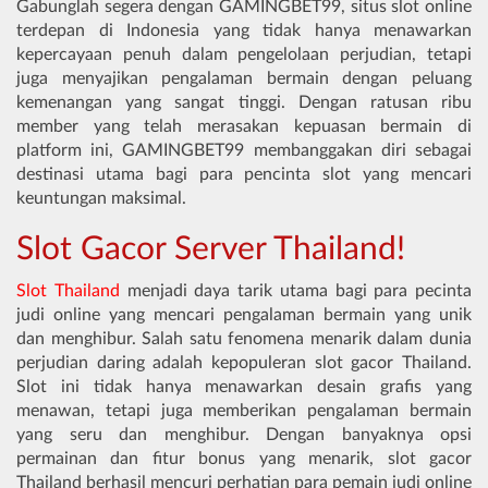
Gabunglah segera dengan GAMINGBET99, situs slot online
terdepan di Indonesia yang tidak hanya menawarkan
kepercayaan penuh dalam pengelolaan perjudian, tetapi
juga menyajikan pengalaman bermain dengan peluang
kemenangan yang sangat tinggi. Dengan ratusan ribu
member yang telah merasakan kepuasan bermain di
platform ini, GAMINGBET99 membanggakan diri sebagai
destinasi utama bagi para pencinta slot yang mencari
keuntungan maksimal.
Slot Gacor Server Thailand!
Slot Thailand
menjadi daya tarik utama bagi para pecinta
judi online yang mencari pengalaman bermain yang unik
dan menghibur. Salah satu fenomena menarik dalam dunia
perjudian daring adalah kepopuleran slot gacor Thailand.
Slot ini tidak hanya menawarkan desain grafis yang
menawan, tetapi juga memberikan pengalaman bermain
yang seru dan menghibur. Dengan banyaknya opsi
permainan dan fitur bonus yang menarik, slot gacor
Thailand berhasil mencuri perhatian para pemain judi online