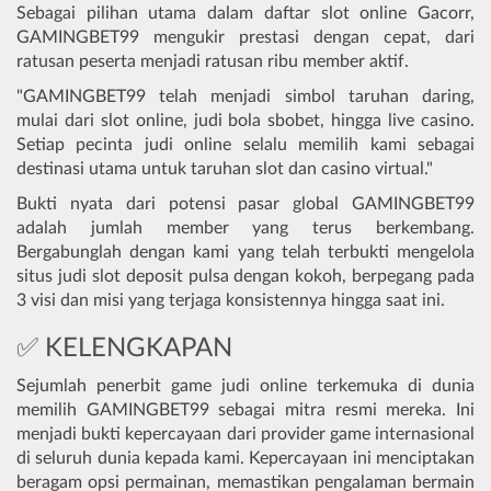
Sebagai pilihan utama dalam daftar slot online Gacorr,
GAMINGBET99 mengukir prestasi dengan cepat, dari
ratusan peserta menjadi ratusan ribu member aktif.
"GAMINGBET99 telah menjadi simbol taruhan daring,
mulai dari slot online, judi bola sbobet, hingga live casino.
Setiap pecinta judi online selalu memilih kami sebagai
destinasi utama untuk taruhan slot dan casino virtual."
Bukti nyata dari potensi pasar global GAMINGBET99
adalah jumlah member yang terus berkembang.
Bergabunglah dengan kami yang telah terbukti mengelola
situs judi slot deposit pulsa dengan kokoh, berpegang pada
3 visi dan misi yang terjaga konsistennya hingga saat ini.
✅ KELENGKAPAN
Sejumlah penerbit game judi online terkemuka di dunia
memilih GAMINGBET99 sebagai mitra resmi mereka. Ini
menjadi bukti kepercayaan dari provider game internasional
di seluruh dunia kepada kami. Kepercayaan ini menciptakan
beragam opsi permainan, memastikan pengalaman bermain