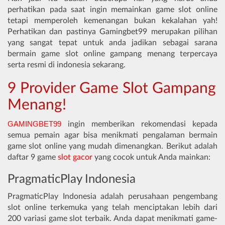
perhatikan pada saat ingin memainkan game slot online
tetapi memperoleh kemenangan bukan kekalahan yah!
Perhatikan dan pastinya Gamingbet99 merupakan pilihan
yang sangat tepat untuk anda jadikan sebagai sarana
bermain game slot online gampang menang terpercaya
serta resmi di indonesia sekarang.
9 Provider Game Slot Gampang
Menang!
GAMINGBET99
ingin memberikan rekomendasi kepada
semua pemain agar bisa menikmati pengalaman bermain
game slot online yang mudah dimenangkan. Berikut adalah
daftar 9 game
slot gacor
yang cocok untuk Anda mainkan:
PragmaticPlay Indonesia
PragmaticPlay Indonesia adalah perusahaan pengembang
slot online terkemuka yang telah menciptakan lebih dari
200 variasi game slot terbaik. Anda dapat menikmati game-