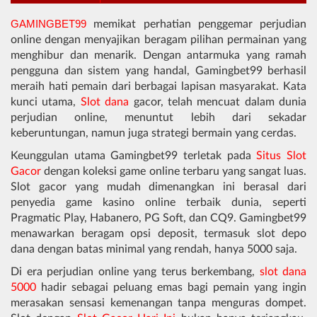
GAMINGBET99
memikat perhatian penggemar perjudian
online dengan menyajikan beragam pilihan permainan yang
menghibur dan menarik. Dengan antarmuka yang ramah
pengguna dan sistem yang handal, Gamingbet99 berhasil
meraih hati pemain dari berbagai lapisan masyarakat. Kata
kunci utama,
Slot dana
gacor, telah mencuat dalam dunia
perjudian online, menuntut lebih dari sekadar
keberuntungan, namun juga strategi bermain yang cerdas.
Keunggulan utama Gamingbet99 terletak pada
Situs Slot
Gacor
dengan koleksi game online terbaru yang sangat luas.
Slot gacor yang mudah dimenangkan ini berasal dari
penyedia game kasino online terbaik dunia, seperti
Pragmatic Play, Habanero, PG Soft, dan CQ9. Gamingbet99
menawarkan beragam opsi deposit, termasuk slot depo
dana dengan batas minimal yang rendah, hanya 5000 saja.
Di era perjudian online yang terus berkembang,
slot dana
5000
hadir sebagai peluang emas bagi pemain yang ingin
merasakan sensasi kemenangan tanpa menguras dompet.