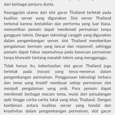
dari berbagai penjuru dunia.
Keunggulan utama dari slot gacor Thailand terletak pada
kualitas server yang digunakan. Slot server Thailand
terkenal karena kestabilan dan performa yang luar biasa,
memastikan pemain dapat menikmati permainan tanpa
gangguan teknis. Dengan teknologi canggih yang digunakan
dalam pengembangan server, slot Thailand memberikan
pengalaman bermain yang lancar dan responsif, sehingga
pemain dapat fokus sepenuhnya pada keseruan permainan
tanpa khawatir tentang masalah teknis yang mengganggu.
Tidak hanya itu, keberhasilan slot gacor Thailand juga
terletak pada inovasi yang terus-menerus dalam
pengembangan permainan. Penggunaan teknologi terbaru
dan tema yang kreatif membuat setiap permainan slot
menjadi pengalaman yang unik. Para pemain dapat
menikmati berbagai macam tema, mulai dari petualangan
epik hingga cerita-cerita lokal yang khas Thailand. Dengan
kombinasi antara kualitas server yang handal dan
kreativitas dalam pengembangan permainan, slot gacor