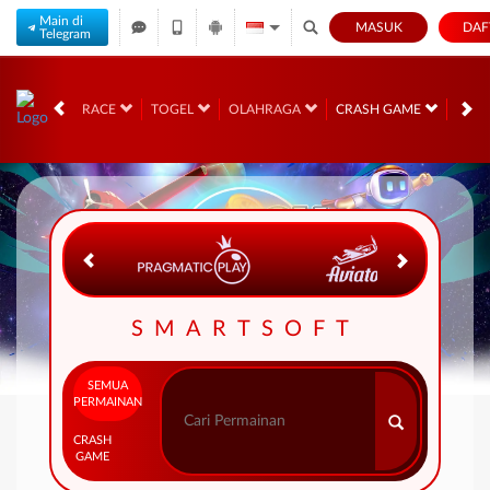
Main di
MASUK
DAF
Telegram
 CASINO
RACE
TOGEL
OLAHRAGA
CRASH GAME
ARC
SMARTSOFT
SEMUA
PERMAINAN
CRASH
GAME