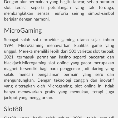
Dengan alur permainan yang begitu lancar, setiap putaran
slot terasa seperti petualangan yang tak terduga,
membangkitkan sensasi euforia seiring simbol-simbol
berjajar dengan harmoni.
MicroGaming
Sebagai salah satu provider gaming utama sejak tahun
1994, MicroGaming menawarkan kualitas game yang
unggul. Mereka memiliki lebih dari 500 varietas slot terbaik
2021, termasuk permainan kasino seperti baccarat dan
blackjack.Microgaming slot online yang gacor merupakan
magnet tersendiri bagi para penggemar judi daring yang
selalu mencari pengalaman bermain yang seru dan
menguntungkan. Dengan teknologi canggih dan inovatif
yang diterapkan oleh Microgaming, slot online ini tidak
hanya menawarkan grafis yang memukau, tetapi juga
jackpot yang menggiurkan.
Slot88