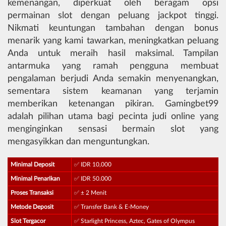
kemenangan, diperkuat oleh beragam opsi
permainan slot dengan peluang jackpot tinggi.
Nikmati keuntungan tambahan dengan bonus
menarik yang kami tawarkan, meningkatkan peluang
Anda untuk meraih hasil maksimal. Tampilan
antarmuka yang ramah pengguna membuat
pengalaman berjudi Anda semakin menyenangkan,
sementara sistem keamanan yang terjamin
memberikan ketenangan pikiran. Gamingbet99
adalah pilihan utama bagi pecinta judi online yang
menginginkan sensasi bermain slot yang
mengasyikkan dan menguntungkan.
Minimal Deposit
✅ IDR 10,000
Minimal Penarikan
✅ IDR 50.000
Proses Transaksi
✅ ± 2 Menit
Metode Deposit
✅ Transfer Bank & E-Money
Slot Tergacor
✅ Starlight Princess, Aztec, Gates of Olympus