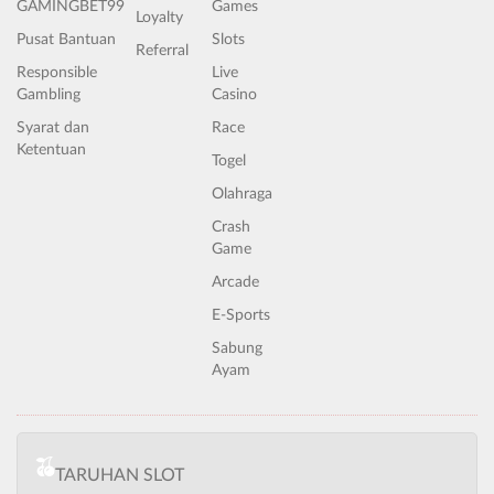
GAMINGBET99
Games
Loyalty
Pusat Bantuan
Slots
Referral
Responsible
Live
Gambling
Casino
Syarat dan
Race
Ketentuan
Togel
Olahraga
Crash
Game
Arcade
E-Sports
Sabung
Ayam
TARUHAN SLOT