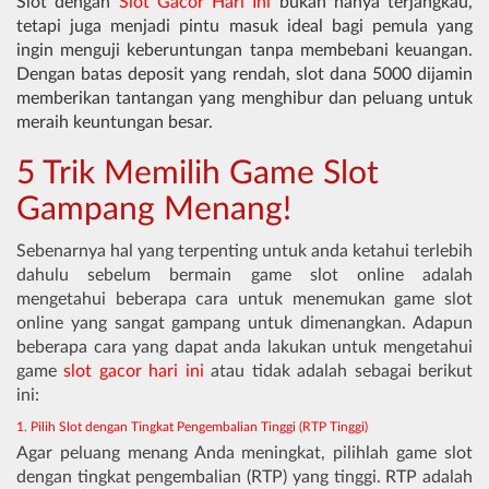
Slot dengan
Slot Gacor Hari Ini
bukan hanya terjangkau,
tetapi juga menjadi pintu masuk ideal bagi pemula yang
ingin menguji keberuntungan tanpa membebani keuangan.
Dengan batas deposit yang rendah, slot dana 5000 dijamin
memberikan tantangan yang menghibur dan peluang untuk
meraih keuntungan besar.
5 Trik Memilih Game Slot
Gampang Menang!
Sebenarnya hal yang terpenting untuk anda ketahui terlebih
dahulu sebelum bermain game slot online adalah
mengetahui beberapa cara untuk menemukan game slot
online yang sangat gampang untuk dimenangkan. Adapun
beberapa cara yang dapat anda lakukan untuk mengetahui
game
slot gacor hari ini
atau tidak adalah sebagai berikut
ini:
Pilih Slot dengan Tingkat Pengembalian Tinggi (RTP Tinggi)
Agar peluang menang Anda meningkat, pilihlah game slot
dengan tingkat pengembalian (RTP) yang tinggi. RTP adalah