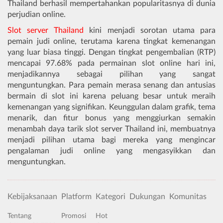
Thailand berhasil mempertahankan popularitasnya di dunia
perjudian online.
Slot server Thailand
kini menjadi sorotan utama para
pemain judi online, terutama karena tingkat kemenangan
yang luar biasa tinggi. Dengan tingkat pengembalian (RTP)
mencapai 97.68% pada permainan slot online hari ini,
menjadikannya sebagai pilihan yang sangat
menguntungkan. Para pemain merasa senang dan antusias
bermain di slot ini karena peluang besar untuk meraih
kemenangan yang signifikan. Keunggulan dalam grafik, tema
menarik, dan fitur bonus yang menggiurkan semakin
menambah daya tarik slot server Thailand ini, membuatnya
menjadi pilihan utama bagi mereka yang mengincar
pengalaman judi online yang mengasyikkan dan
menguntungkan.
Kebijaksanaan
Platform
Kategori
Dukungan
Komunitas
Tentang
Promosi
Hot