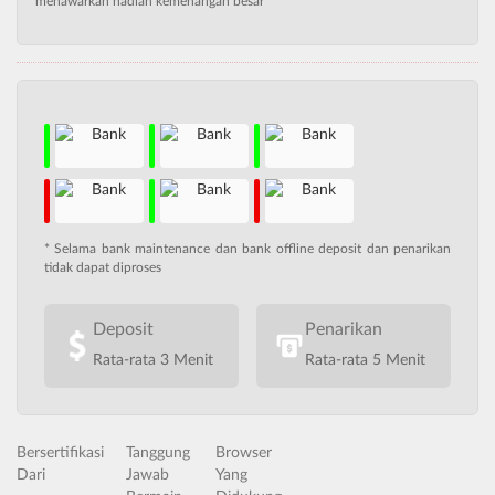
menawarkan hadiah kemenangan besar
* Selama bank maintenance dan bank offline deposit dan penarikan
tidak dapat diproses
Deposit
Penarikan
Rata-rata 3 Menit
Rata-rata 5 Menit
Bersertifikasi
Tanggung
Browser
Dari
Jawab
Yang