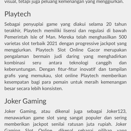
visual, tetapi juga peluang kemenangan yang menggiurkan.
Playtech
Sebagai penyuplai game yang diakui selama 20 tahun
terakhir, Playtech memiliki lisensi dan regulasi di bawah
Pemerintah Isle of Man. Mereka telah menghasilkan 500
varietas slot terbaik 2021 dengan progressive jackpot yang
menggiurkan. Playtech Slot Online Gacor merupakan
pengalaman bermain judi daring yang menghadirkan
kombinasi seru antara teknologi canggih dan
keberuntungan. Dengan fitur-fitur inovatif dan tampilan
grafis yang memukau, slot online Playtech memberikan
kesempatan bagi para pemain untuk meraih kemenangan
besar secara lebih konsisten.
Joker Gaming
Joker Gaming, atau dikenal juga sebagai Joker123,
menawarkan game slot yang sangat populer dan sering
memberikan jackpot senilai ratusan juta rupiah. Joker
Gaming Slot Online, dikenal sebagai pilihan yang