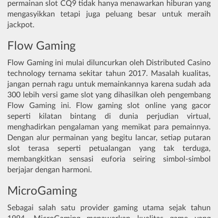
permainan slot CQ9 tidak hanya menawarkan hiburan yang
mengasyikkan tetapi juga peluang besar untuk meraih
jackpot.
Flow Gaming
Flow Gaming ini mulai diluncurkan oleh Distributed Casino
technology ternama sekitar tahun 2017. Masalah kualitas,
jangan pernah ragu untuk memainkannya karena sudah ada
300 lebih versi game slot yang dihasilkan oleh pengembang
Flow Gaming ini. Flow gaming slot online yang gacor
seperti kilatan bintang di dunia perjudian virtual,
menghadirkan pengalaman yang memikat para pemainnya.
Dengan alur permainan yang begitu lancar, setiap putaran
slot terasa seperti petualangan yang tak terduga,
membangkitkan sensasi euforia seiring simbol-simbol
berjajar dengan harmoni.
MicroGaming
Sebagai salah satu provider gaming utama sejak tahun