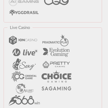
Live Casino