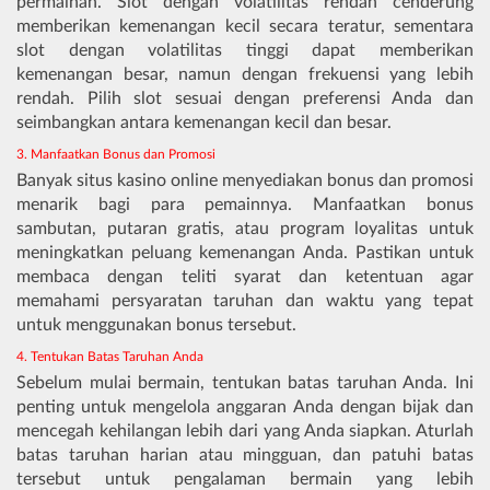
permainan. Slot dengan volatilitas rendah cenderung
memberikan kemenangan kecil secara teratur, sementara
slot dengan volatilitas tinggi dapat memberikan
kemenangan besar, namun dengan frekuensi yang lebih
rendah. Pilih slot sesuai dengan preferensi Anda dan
seimbangkan antara kemenangan kecil dan besar.
Manfaatkan Bonus dan Promosi
Banyak situs kasino online menyediakan bonus dan promosi
menarik bagi para pemainnya. Manfaatkan bonus
sambutan, putaran gratis, atau program loyalitas untuk
meningkatkan peluang kemenangan Anda. Pastikan untuk
membaca dengan teliti syarat dan ketentuan agar
memahami persyaratan taruhan dan waktu yang tepat
untuk menggunakan bonus tersebut.
Tentukan Batas Taruhan Anda
Sebelum mulai bermain, tentukan batas taruhan Anda. Ini
penting untuk mengelola anggaran Anda dengan bijak dan
mencegah kehilangan lebih dari yang Anda siapkan. Aturlah
batas taruhan harian atau mingguan, dan patuhi batas
tersebut untuk pengalaman bermain yang lebih