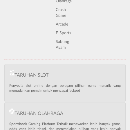
Olahraga
Crash
Game
Arcade
E-Sports
Sabung
Ayam
TARUHAN SLOT
Penyedia slot online dengan beragam pilihan game menarik yang
memudahkan pemain untuk mencapai jackpot
TARUHAN OLAHRAGA
Sportsbook Gaming Platform Terbaik menawarkan lebih banyak game,
odds yang lebih tinggi, dan menyediakan pilihan yang lebih banyak