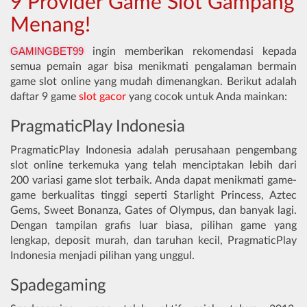
9 Provider Game Slot Gampang
Menang!
GAMINGBET99
ingin memberikan rekomendasi kepada
semua pemain agar bisa menikmati pengalaman bermain
game slot online yang mudah dimenangkan. Berikut adalah
daftar 9 game
slot gacor
yang cocok untuk Anda mainkan:
PragmaticPlay Indonesia
PragmaticPlay Indonesia adalah perusahaan pengembang
slot online terkemuka yang telah menciptakan lebih dari
200 variasi game slot terbaik. Anda dapat menikmati game-
game berkualitas tinggi seperti Starlight Princess, Aztec
Gems, Sweet Bonanza, Gates of Olympus, dan banyak lagi.
Dengan tampilan grafis luar biasa, pilihan game yang
lengkap, deposit murah, dan taruhan kecil, PragmaticPlay
Indonesia menjadi pilihan yang unggul.
Spadegaming