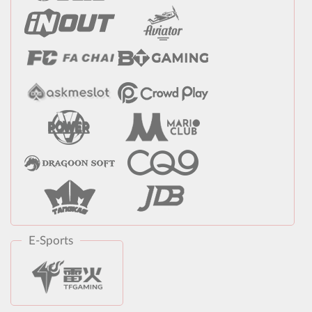
E-Sports