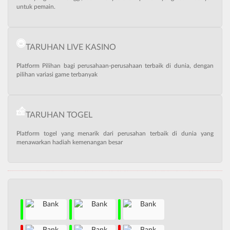
untuk pemain.
TARUHAN LIVE KASINO
Platform Pilihan bagi perusahaan-perusahaan terbaik di dunia, dengan
pilihan variasi game terbanyak
TARUHAN TOGEL
Platform togel yang menarik dari perusahan terbaik di dunia yang
menawarkan hadiah kemenangan besar