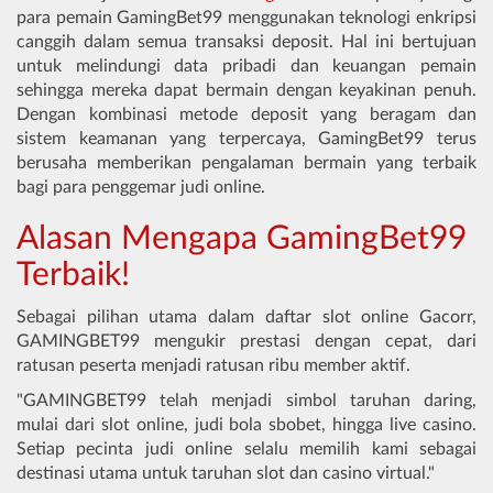
para pemain GamingBet99 menggunakan teknologi enkripsi
canggih dalam semua transaksi deposit. Hal ini bertujuan
untuk melindungi data pribadi dan keuangan pemain
sehingga mereka dapat bermain dengan keyakinan penuh.
Dengan kombinasi metode deposit yang beragam dan
sistem keamanan yang terpercaya, GamingBet99 terus
berusaha memberikan pengalaman bermain yang terbaik
bagi para penggemar judi online.
Alasan Mengapa GamingBet99
Terbaik!
Sebagai pilihan utama dalam daftar slot online Gacorr,
GAMINGBET99 mengukir prestasi dengan cepat, dari
ratusan peserta menjadi ratusan ribu member aktif.
"GAMINGBET99 telah menjadi simbol taruhan daring,
mulai dari slot online, judi bola sbobet, hingga live casino.
Setiap pecinta judi online selalu memilih kami sebagai
destinasi utama untuk taruhan slot dan casino virtual."