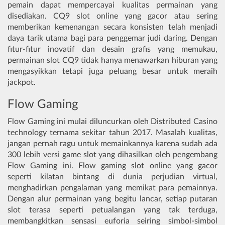
pemain dapat mempercayai kualitas permainan yang
disediakan. CQ9 slot online yang gacor atau sering
memberikan kemenangan secara konsisten telah menjadi
daya tarik utama bagi para penggemar judi daring. Dengan
fitur-fitur inovatif dan desain grafis yang memukau,
permainan slot CQ9 tidak hanya menawarkan hiburan yang
mengasyikkan tetapi juga peluang besar untuk meraih
jackpot.
Flow Gaming
Flow Gaming ini mulai diluncurkan oleh Distributed Casino
technology ternama sekitar tahun 2017. Masalah kualitas,
jangan pernah ragu untuk memainkannya karena sudah ada
300 lebih versi game slot yang dihasilkan oleh pengembang
Flow Gaming ini. Flow gaming slot online yang gacor
seperti kilatan bintang di dunia perjudian virtual,
menghadirkan pengalaman yang memikat para pemainnya.
Dengan alur permainan yang begitu lancar, setiap putaran
slot terasa seperti petualangan yang tak terduga,
membangkitkan sensasi euforia seiring simbol-simbol