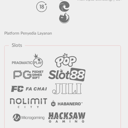
Platform Penyedia Layanan
Slots