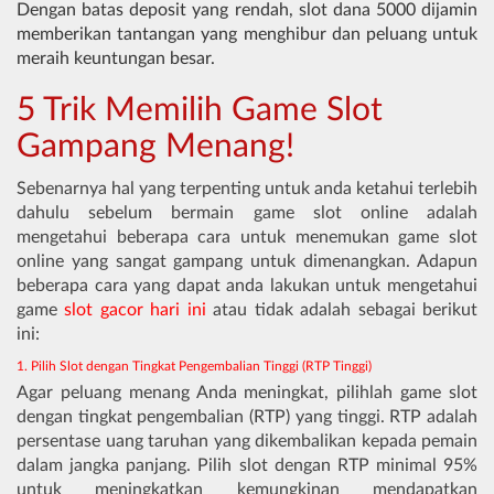
Dengan batas deposit yang rendah, slot dana 5000 dijamin
memberikan tantangan yang menghibur dan peluang untuk
meraih keuntungan besar.
5 Trik Memilih Game Slot
Gampang Menang!
Sebenarnya hal yang terpenting untuk anda ketahui terlebih
dahulu sebelum bermain game slot online adalah
mengetahui beberapa cara untuk menemukan game slot
online yang sangat gampang untuk dimenangkan. Adapun
beberapa cara yang dapat anda lakukan untuk mengetahui
game
slot gacor hari ini
atau tidak adalah sebagai berikut
ini:
Pilih Slot dengan Tingkat Pengembalian Tinggi (RTP Tinggi)
Agar peluang menang Anda meningkat, pilihlah game slot
dengan tingkat pengembalian (RTP) yang tinggi. RTP adalah
persentase uang taruhan yang dikembalikan kepada pemain
dalam jangka panjang. Pilih slot dengan RTP minimal 95%
untuk meningkatkan kemungkinan mendapatkan