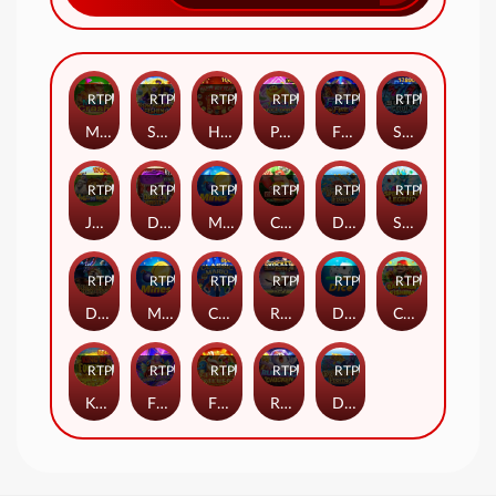
RTP
80%
RTP
81%
RTP
92%
RTP
91%
RTP
86%
RTP
84%
Mole Crash
Shade Dragons Fishing
Happy New Year
Piggy Bank TapTap
Fighter Fire
Super Super Fruit
RTP
88%
RTP
95%
RTP
80%
RTP
94%
RTP
87%
RTP
80%
Jogo Do Bicho
Dragon Master
Mines 2
Crazy King Kong
Dragon Fishing
Spirit Tide Legend
RTP
89%
RTP
86%
RTP
79%
RTP
94%
RTP
87%
RTP
79%
Dragon of Demons
Mines
Classic Mario
Rocket Derby
Dice
Cai Shen Fishing
RTP
90%
RTP
92%
RTP
79%
RTP
91%
RTP
81%
King Of Football
Fishing Disco
Fishing YiLuFa
Running Chicken
Dragon Fishing II