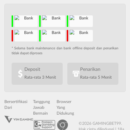
* Selama bank maintenance dan bank offline deposit dan penarikan
tidak dapat diproses
Deposit
Penarikan
Rata-rata 3 Menit
Rata-rata 5 Menit
Bersertifikasi
Tanggung
Browser
Dari
Jawab
Yang
Bermain
Didukung
©2026 GAMINGBET99.
Hak cipta dilindungi | 18+