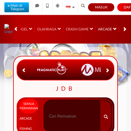
Main di
MASUK
DAF
Telegram
RACE
TOGEL
OLAHRAGA
CRASH GAME
ARCADE
E-SP
JDB
SEMUA
PERMAINAN
ARCADE
FISHING