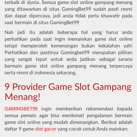
terbaik di dunia. Semua game slot online gampang menang
yang ditawarkan di situs GamingBet99 sudah pasti resmi
dan dapat dipercaya, jadi anda tidak perlu khawatir pada
saat bermain di situs GamingBet99
Nah jadi itu adalah beberapa hal yang harus anda
perhatikan pada saat ingin memainkan game slot online
tetapi memperoleh kemenangan bukan kekalahan yah!
Perhatikan dan pastinya Gamingbet99 merupakan pilihan
yang sangat tepat untuk anda jadikan sebagai sarana
bermain game slot online gampang menang terpercaya
serta resmi di indonesia sekarang.
9 Provider Game Slot Gampang
Menang!
GAMINGBET99
ingin memberikan rekomendasi kepada
semua pemain agar bisa menikmati pengalaman bermain
game slot online yang mudah dimenangkan. Berikut adalah
daftar 9 game
slot gacor
yang cocok untuk Anda mainkan: