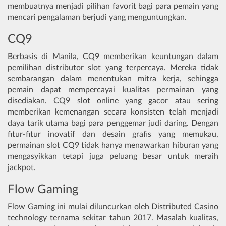
membuatnya menjadi pilihan favorit bagi para pemain yang
mencari pengalaman berjudi yang menguntungkan.
CQ9
Berbasis di Manila, CQ9 memberikan keuntungan dalam
pemilihan distributor slot yang terpercaya. Mereka tidak
sembarangan dalam menentukan mitra kerja, sehingga
pemain dapat mempercayai kualitas permainan yang
disediakan. CQ9 slot online yang gacor atau sering
memberikan kemenangan secara konsisten telah menjadi
daya tarik utama bagi para penggemar judi daring. Dengan
fitur-fitur inovatif dan desain grafis yang memukau,
permainan slot CQ9 tidak hanya menawarkan hiburan yang
mengasyikkan tetapi juga peluang besar untuk meraih
jackpot.
Flow Gaming
Flow Gaming ini mulai diluncurkan oleh Distributed Casino
technology ternama sekitar tahun 2017. Masalah kualitas,