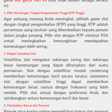
game
slot gacor hari ini
atau tidak adalah sebagai berikut
ini:
Pilih Slot dengan Tingkat Pengembalian Tinggi (RTP Tinggi)
Agar peluang menang Anda meningkat, pilihlah game slot
dengan tingkat pengembalian (RTP) yang tinggi. RTP adalah
persentase uang taruhan yang dikembalikan kepada pemain
dalam jangka panjang. Pilih slot dengan RTP minimal 95%
untuk meningkatkan kemungkinan mendapatkan
kemenangan lebih sering.
Pelajari Volatilitas Slot
Volatilitas slot mengukur seberapa sering dan seberapa
besar kemenangan yang dapat diharapkan dari suatu
permainan. Slot dengan volatilitas rendah cenderung
memberikan kemenangan kecil secara teratur, sementara
slot dengan volatilitas tinggi dapat memberikan
kemenangan besar, namun dengan frekuensi yang lebih
rendah. Pilih slot sesuai dengan preferensi Anda dan
seimbangkan antara kemenangan kecil dan besar.
Manfaatkan Bonus dan Promosi
Banyak situs kasino online menyediakan bonus dan promosi