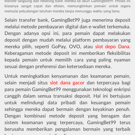
transfer langsung dari rekening bank mereka ke akun GamingBet99. Proses ini
biasanya sangat cepat dan efisien, memungkinkan pemain untuk segera
memulai petualangan taruhan mereka tanpa menunggu waktu yang lama.
Selain transfer bank, GamingBet99 juga menerima deposit
melalui metode pembayaran digital dan e-wallet terkemuka.
Dengan adanya opsi ini, para pemain dapat melakukan
deposit dengan mudah melalui platform pembayaran yang
mereka pilih, seperti GoPay, OVO, atau
slot depo Dana
.
Keberagaman metode deposit ini memberikan fleksibilitas
kepada pemain untuk memilih cara yang paling nyaman
sesuai dengan preferensi dan ketersediaan mereka.
Untuk meningkatkan kenyamanan dan keamanan pemain,
selain menjadi situs
slot dana gacor
dan terpercaya bagi
para pemain GamingBet99 menggunakan teknologi enkripsi
canggih dalam semua transaksi deposit. Hal ini bertujuan
untuk melindungi data pribadi dan keuangan pemain
sehingga mereka dapat bermain dengan keyakinan penuh.
Dengan kombinasi metode deposit yang beragam dan
sistem keamanan yang terpercaya, GamingBet99 terus
berusaha memberikan pengalaman bermain yang terbaik