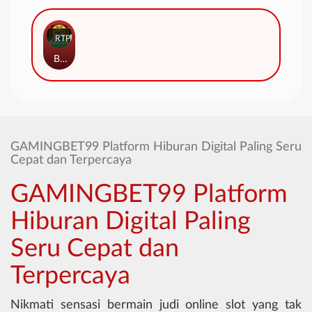
RTP
88%
Bagua
GAMINGBET99 Platform Hiburan Digital Paling Seru
Cepat dan Terpercaya
GAMINGBET99 Platform
Hiburan Digital Paling
Seru Cepat dan
Terpercaya
Nikmati sensasi bermain judi online slot yang tak