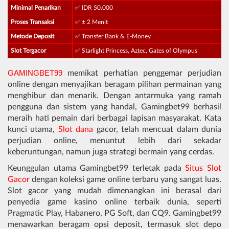
Minimal Penarikan
✅ IDR 50.000
Proses Transaksi
✅ ± 2 Menit
Metode Deposit
✅ Transfer Bank & E-Money
Slot Tergacor
✅ Starlight Princess, Aztec, Gates of Olympus
GAMINGBET99
memikat perhatian penggemar perjudian
online dengan menyajikan beragam pilihan permainan yang
menghibur dan menarik. Dengan antarmuka yang ramah
pengguna dan sistem yang handal, Gamingbet99 berhasil
meraih hati pemain dari berbagai lapisan masyarakat. Kata
kunci utama,
Slot dana
gacor, telah mencuat dalam dunia
perjudian online, menuntut lebih dari sekadar
keberuntungan, namun juga strategi bermain yang cerdas.
Keunggulan utama Gamingbet99 terletak pada
Situs Slot
Gacor
dengan koleksi game online terbaru yang sangat luas.
Slot gacor yang mudah dimenangkan ini berasal dari
penyedia game kasino online terbaik dunia, seperti
Pragmatic Play, Habanero, PG Soft, dan CQ9. Gamingbet99
menawarkan beragam opsi deposit, termasuk slot depo