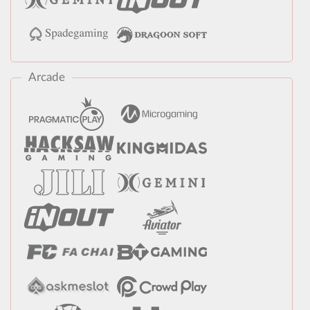
Arcade