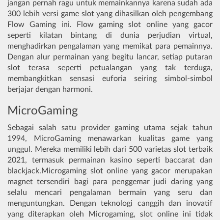
jangan pernah ragu untuk memainkannya karena sudah ada
300 lebih versi game slot yang dihasilkan oleh pengembang
Flow Gaming ini. Flow gaming slot online yang gacor
seperti kilatan bintang di dunia perjudian virtual,
menghadirkan pengalaman yang memikat para pemainnya.
Dengan alur permainan yang begitu lancar, setiap putaran
slot terasa seperti petualangan yang tak terduga,
membangkitkan sensasi euforia seiring simbol-simbol
berjajar dengan harmoni.
MicroGaming
Sebagai salah satu provider gaming utama sejak tahun
1994, MicroGaming menawarkan kualitas game yang
unggul. Mereka memiliki lebih dari 500 varietas slot terbaik
2021, termasuk permainan kasino seperti baccarat dan
blackjack.Microgaming slot online yang gacor merupakan
magnet tersendiri bagi para penggemar judi daring yang
selalu mencari pengalaman bermain yang seru dan
menguntungkan. Dengan teknologi canggih dan inovatif
yang diterapkan oleh Microgaming, slot online ini tidak