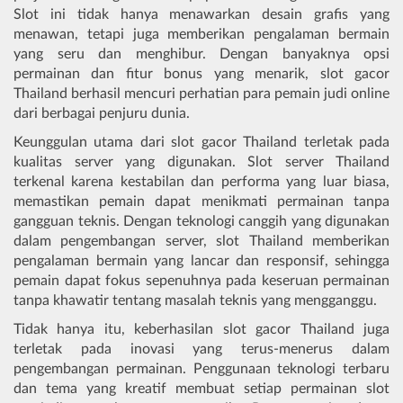
Slot ini tidak hanya menawarkan desain grafis yang
menawan, tetapi juga memberikan pengalaman bermain
yang seru dan menghibur. Dengan banyaknya opsi
permainan dan fitur bonus yang menarik, slot gacor
Thailand berhasil mencuri perhatian para pemain judi online
dari berbagai penjuru dunia.
Keunggulan utama dari slot gacor Thailand terletak pada
kualitas server yang digunakan. Slot server Thailand
terkenal karena kestabilan dan performa yang luar biasa,
memastikan pemain dapat menikmati permainan tanpa
gangguan teknis. Dengan teknologi canggih yang digunakan
dalam pengembangan server, slot Thailand memberikan
pengalaman bermain yang lancar dan responsif, sehingga
pemain dapat fokus sepenuhnya pada keseruan permainan
tanpa khawatir tentang masalah teknis yang mengganggu.
Tidak hanya itu, keberhasilan slot gacor Thailand juga
terletak pada inovasi yang terus-menerus dalam
pengembangan permainan. Penggunaan teknologi terbaru
dan tema yang kreatif membuat setiap permainan slot