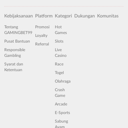
Kebijaksanaan
Platform
Kategori
Dukungan
Komunitas
Tentang
Promosi
Hot
GAMINGBET99
Games
Loyalty
Pusat Bantuan
Slots
Referral
Responsible
Live
Gambling
Casino
Syarat dan
Race
Ketentuan
Togel
Olahraga
Crash
Game
Arcade
E-Sports
Sabung
Ayam