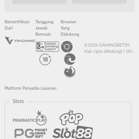
Bersertifikasi
Tanggung
Browser
Dari
Jawab
Yang
Bermain
Didukung
©2026 GAMINGBET99.
Hak cipta dilindungi | 18+
Platform Penyedia Layanan
Slots