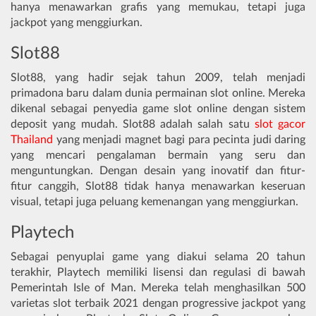
hanya menawarkan grafis yang memukau, tetapi juga
jackpot yang menggiurkan.
Slot88
Slot88, yang hadir sejak tahun 2009, telah menjadi
primadona baru dalam dunia permainan slot online. Mereka
dikenal sebagai penyedia game slot online dengan sistem
deposit yang mudah. Slot88 adalah salah satu
slot gacor
Thailand
yang menjadi magnet bagi para pecinta judi daring
yang mencari pengalaman bermain yang seru dan
menguntungkan. Dengan desain yang inovatif dan fitur-
fitur canggih, Slot88 tidak hanya menawarkan keseruan
visual, tetapi juga peluang kemenangan yang menggiurkan.
Playtech
Sebagai penyuplai game yang diakui selama 20 tahun
terakhir, Playtech memiliki lisensi dan regulasi di bawah
Pemerintah Isle of Man. Mereka telah menghasilkan 500
varietas slot terbaik 2021 dengan progressive jackpot yang