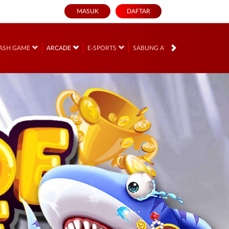
MASUK
DAFTAR
PROMOSI
ASH GAME
ARCADE
E-SPORTS
SABUNG AYAM