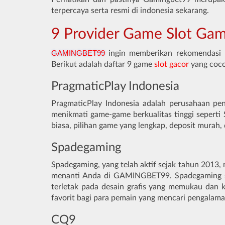
terpercaya serta resmi di indonesia sekarang.
9 Provider Game Slot Ga
GAMINGBET99
ingin memberikan rekomendasi 
Berikut adalah daftar 9 game
slot gacor
yang coco
PragmaticPlay Indonesia
PragmaticPlay Indonesia adalah perusahaan pen
menikmati game-game berkualitas tinggi seperti 
biasa, pilihan game yang lengkap, deposit murah, 
Spadegaming
Spadegaming, yang telah aktif sejak tahun 2013,
menanti Anda di GAMINGBET99. Spadegaming slot
terletak pada desain grafis yang memukau dan k
favorit bagi para pemain yang mencari pengalam
CQ9