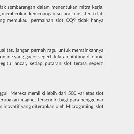
idak sembarangan dalam menentukan mitra kerja,
ng memberikan kemenangan secara konsisten telah
 yang memukau, permainan slot CQ9 tidak hanya
kualitas, jangan pernah ragu untuk memainkannya
nline yang gacor seperti kilatan bintang di dunia
tu lancar, setiap putaran slot terasa seperti
l. Mereka memiliki lebih dari 500 varietas slot
merupakan magnet tersendiri bagi para penggemar
 inovatif yang diterapkan oleh Microgaming, slot