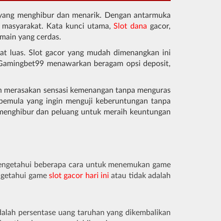
 yang menghibur dan menarik. Dengan antarmuka
n masyarakat. Kata kunci utama,
Slot dana
gacor,
rmain yang cerdas.
at luas. Slot gacor yang mudah dimenangkan ini
9. Gamingbet99 menawarkan beragam opsi deposit,
in merasakan sensasi kemenangan tanpa menguras
 pemula yang ingin menguji keberuntungan tanpa
menghibur dan peluang untuk meraih keuntungan
 mengetahui beberapa cara untuk menemukan game
ngetahui game
slot gacor hari ini
atau tidak adalah
dalah persentase uang taruhan yang dikembalikan