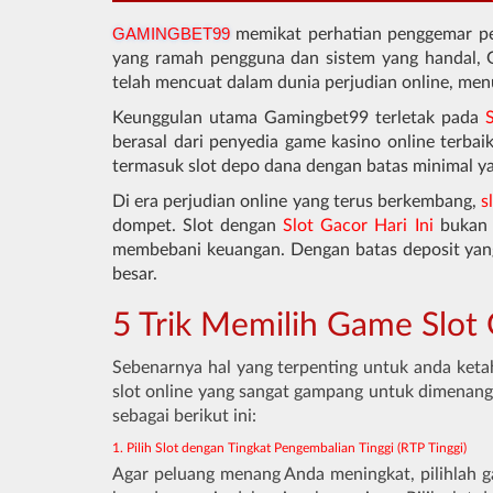
GAMINGBET99
memikat perhatian penggemar pe
yang ramah pengguna dan sistem yang handal, G
telah mencuat dalam dunia perjudian online, men
Keunggulan utama Gamingbet99 terletak pada
berasal dari penyedia game kasino online terba
termasuk slot depo dana dengan batas minimal ya
Di era perjudian online yang terus berkembang,
s
dompet. Slot dengan
Slot Gacor Hari Ini
bukan h
membebani keuangan. Dengan batas deposit yan
besar.
5 Trik Memilih Game Slo
Sebenarnya hal yang terpenting untuk anda ket
slot online yang sangat gampang untuk dimenan
sebagai berikut ini:
Pilih Slot dengan Tingkat Pengembalian Tinggi (RTP Tinggi)
Agar peluang menang Anda meningkat, pilihlah g