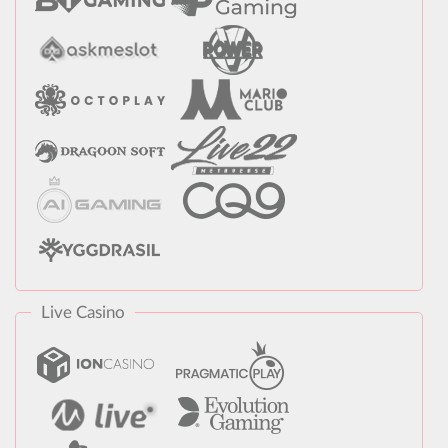
Live Casino