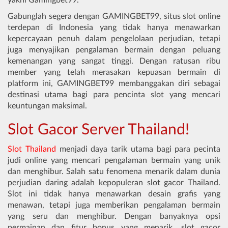
Gabunglah segera dengan GAMINGBET99, situs slot online
terdepan di Indonesia yang tidak hanya menawarkan
kepercayaan penuh dalam pengelolaan perjudian, tetapi
juga menyajikan pengalaman bermain dengan peluang
kemenangan yang sangat tinggi. Dengan ratusan ribu
member yang telah merasakan kepuasan bermain di
platform ini, GAMINGBET99 membanggakan diri sebagai
destinasi utama bagi para pencinta slot yang mencari
keuntungan maksimal.
Slot Gacor Server Thailand!
Slot Thailand
menjadi daya tarik utama bagi para pecinta
judi online yang mencari pengalaman bermain yang unik
dan menghibur. Salah satu fenomena menarik dalam dunia
perjudian daring adalah kepopuleran slot gacor Thailand.
Slot ini tidak hanya menawarkan desain grafis yang
menawan, tetapi juga memberikan pengalaman bermain
yang seru dan menghibur. Dengan banyaknya opsi
permainan dan fitur bonus yang menarik, slot gacor