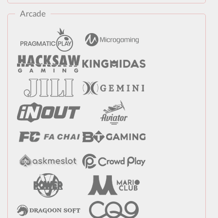
Arcade