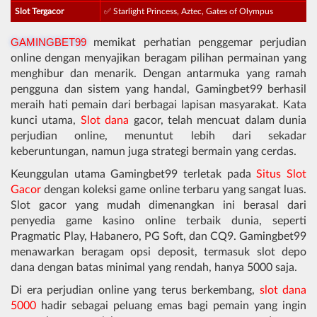
Slot Tergacor
✅ Starlight Princess, Aztec, Gates of Olympus
GAMINGBET99
memikat perhatian penggemar perjudian
online dengan menyajikan beragam pilihan permainan yang
menghibur dan menarik. Dengan antarmuka yang ramah
pengguna dan sistem yang handal, Gamingbet99 berhasil
meraih hati pemain dari berbagai lapisan masyarakat. Kata
kunci utama,
Slot dana
gacor, telah mencuat dalam dunia
perjudian online, menuntut lebih dari sekadar
keberuntungan, namun juga strategi bermain yang cerdas.
Keunggulan utama Gamingbet99 terletak pada
Situs Slot
Gacor
dengan koleksi game online terbaru yang sangat luas.
Slot gacor yang mudah dimenangkan ini berasal dari
penyedia game kasino online terbaik dunia, seperti
Pragmatic Play, Habanero, PG Soft, dan CQ9. Gamingbet99
menawarkan beragam opsi deposit, termasuk slot depo
dana dengan batas minimal yang rendah, hanya 5000 saja.
Di era perjudian online yang terus berkembang,
slot dana
5000
hadir sebagai peluang emas bagi pemain yang ingin