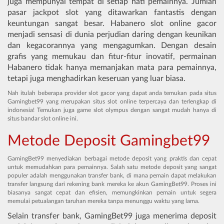
juga mempunyai tempat di setiap hati pemainnya. Jumlah
pasar jackpot slot yang ditawarkan fantastis dengan
keuntungan sangat besar. Habanero slot online gacor
menjadi sensasi di dunia perjudian daring dengan keunikan
dan kegacorannya yang mengagumkan. Dengan desain
grafis yang memukau dan fitur-fitur inovatif, permainan
Habanero tidak hanya memanjakan mata para pemainnya,
tetapi juga menghadirkan keseruan yang luar biasa.
Nah itulah beberapa provider slot gacor yang dapat anda temukan pada situs
Gamingbet99 yang merupakan situs slot online terpercaya dan terlengkap di
indonesia! Temukan juga game slot olympus dengan sangat mudah hanya di
situs bandar slot online ini.
Metode Deposit Gamingbet99
GamingBet99 menyediakan berbagai metode deposit yang praktis dan cepat
untuk memudahkan para pemainnya. Salah satu metode deposit yang sangat
populer adalah menggunakan transfer bank, di mana pemain dapat melakukan
transfer langsung dari rekening bank mereka ke akun GamingBet99. Proses ini
biasanya sangat cepat dan efisien, memungkinkan pemain untuk segera
memulai petualangan taruhan mereka tanpa menunggu waktu yang lama.
Selain transfer bank, GamingBet99 juga menerima deposit