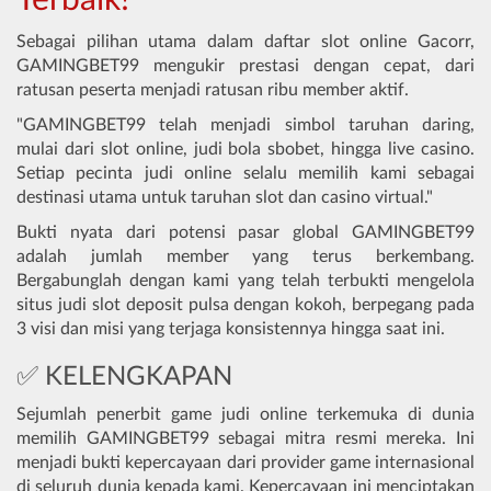
Sebagai pilihan utama dalam daftar slot online Gacorr,
GAMINGBET99 mengukir prestasi dengan cepat, dari
ratusan peserta menjadi ratusan ribu member aktif.
"GAMINGBET99 telah menjadi simbol taruhan daring,
mulai dari slot online, judi bola sbobet, hingga live casino.
Setiap pecinta judi online selalu memilih kami sebagai
destinasi utama untuk taruhan slot dan casino virtual."
Bukti nyata dari potensi pasar global GAMINGBET99
adalah jumlah member yang terus berkembang.
Bergabunglah dengan kami yang telah terbukti mengelola
situs judi slot deposit pulsa dengan kokoh, berpegang pada
3 visi dan misi yang terjaga konsistennya hingga saat ini.
✅ KELENGKAPAN
Sejumlah penerbit game judi online terkemuka di dunia
memilih GAMINGBET99 sebagai mitra resmi mereka. Ini
menjadi bukti kepercayaan dari provider game internasional
di seluruh dunia kepada kami. Kepercayaan ini menciptakan