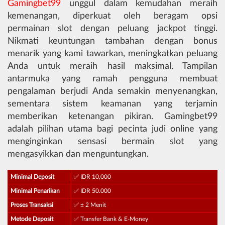
Gamingbet99
unggul dalam kemudahan meraih
kemenangan, diperkuat oleh beragam opsi
permainan slot dengan peluang jackpot tinggi.
Nikmati keuntungan tambahan dengan bonus
menarik yang kami tawarkan, meningkatkan peluang
Anda untuk meraih hasil maksimal. Tampilan
antarmuka yang ramah pengguna membuat
pengalaman berjudi Anda semakin menyenangkan,
sementara sistem keamanan yang terjamin
memberikan ketenangan pikiran. Gamingbet99
adalah pilihan utama bagi pecinta judi online yang
menginginkan sensasi bermain slot yang
mengasyikkan dan menguntungkan.
Minimal Deposit
✅ IDR 10,000
Minimal Penarikan
✅ IDR 50.000
Proses Transaksi
✅ ± 2 Menit
Metode Deposit
✅ Transfer Bank & E-Money