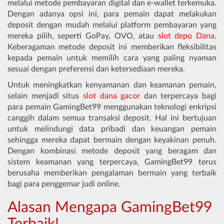
melalui metode pembayaran digital dan e-wallet terkemuka.
Dengan adanya opsi ini, para pemain dapat melakukan
deposit dengan mudah melalui platform pembayaran yang
mereka pilih, seperti GoPay, OVO, atau
slot depo Dana
.
Keberagaman metode deposit ini memberikan fleksibilitas
kepada pemain untuk memilih cara yang paling nyaman
sesuai dengan preferensi dan ketersediaan mereka.
Untuk meningkatkan kenyamanan dan keamanan pemain,
selain menjadi situs
slot dana gacor
dan terpercaya bagi
para pemain GamingBet99 menggunakan teknologi enkripsi
canggih dalam semua transaksi deposit. Hal ini bertujuan
untuk melindungi data pribadi dan keuangan pemain
sehingga mereka dapat bermain dengan keyakinan penuh.
Dengan kombinasi metode deposit yang beragam dan
sistem keamanan yang terpercaya, GamingBet99 terus
berusaha memberikan pengalaman bermain yang terbaik
bagi para penggemar judi online.
Alasan Mengapa GamingBet99
Terbaik!