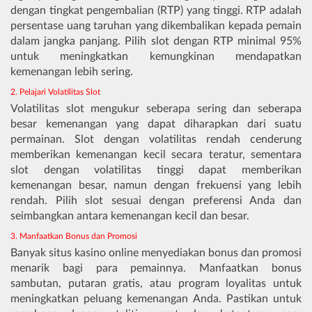
dengan tingkat pengembalian (RTP) yang tinggi. RTP adalah
persentase uang taruhan yang dikembalikan kepada pemain
dalam jangka panjang. Pilih slot dengan RTP minimal 95%
untuk meningkatkan kemungkinan mendapatkan
kemenangan lebih sering.
Pelajari Volatilitas Slot
Volatilitas slot mengukur seberapa sering dan seberapa
besar kemenangan yang dapat diharapkan dari suatu
permainan. Slot dengan volatilitas rendah cenderung
memberikan kemenangan kecil secara teratur, sementara
slot dengan volatilitas tinggi dapat memberikan
kemenangan besar, namun dengan frekuensi yang lebih
rendah. Pilih slot sesuai dengan preferensi Anda dan
seimbangkan antara kemenangan kecil dan besar.
Manfaatkan Bonus dan Promosi
Banyak situs kasino online menyediakan bonus dan promosi
menarik bagi para pemainnya. Manfaatkan bonus
sambutan, putaran gratis, atau program loyalitas untuk
meningkatkan peluang kemenangan Anda. Pastikan untuk